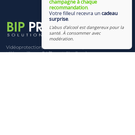
champagne à chaque
recommandation
.
Votre filleul recevra un
cadeau
surprise
.
L’abus d’alcool est dangereux pour la
santé. À consommer avec
modération.
Vidéoprotection, vidéosurveillance, alarme &
télésurveillance 24/7, contrôle d’accès,
interphonie/visiophonie/videophonie, domotique,
multimédia
CONTACT
Liens
Contact
Politique de cookies (UE)