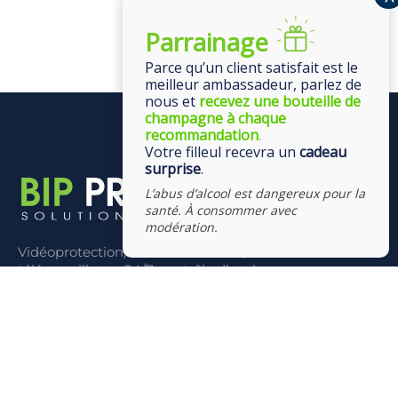
Parrainage
Parce qu’un client satisfait est le
meilleur ambassadeur, parlez de
nous et
recevez une bouteille de
champagne à chaque
recommandation
.
Votre filleul recevra un
cadeau
surprise
.
L’abus d’alcool est dangereux pour la
santé. À consommer avec
modération.
Vidéoprotection, vidéosurveillance, alarme &
télésurveillance 24/7, contrôle d’accès,
interphonie/visiophonie/videophonie, domotique,
multimédia
CONTACT